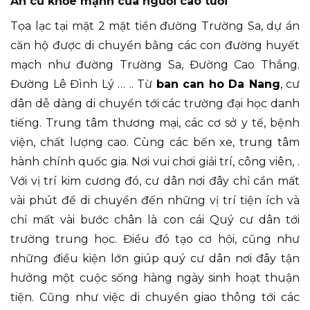
An cư khỏe mạnh của người cao tuổi
Tọa lạc tại mặt 2 mặt tiền đường Trường Sa, dự án
căn hộ được di chuyển bằng các con đường huyết
mạch như đường Trường Sa, Đường Cao Thắng.
Đường Lê Đình Lý … .. Từ
ban can ho Da Nang
, cư
dân dễ dàng di chuyển tới các trường đại học danh
tiếng. Trung tâm thương mại, các cơ sở y tế, bệnh
viện, chất lượng cao. Cùng các bến xe, trung tâm
hành chính quốc gia. Nơi vui chơi giải trí, công viên, .
Với vị trí kim cương đó, cư dân nơi đây chỉ cần mất
vài phút để di chuyển đến những vị trí tiện ích và
chỉ mất vài bước chân là con cái Quý cư dân tới
trường trung học. Điều đó tạo cơ hội, cũng như
những điều kiện lớn giúp quý cư dân nơi đây tận
hưởng một cuộc sống hàng ngày sinh hoạt thuận
tiện. Cũng như việc di chuyển giao thông tới các