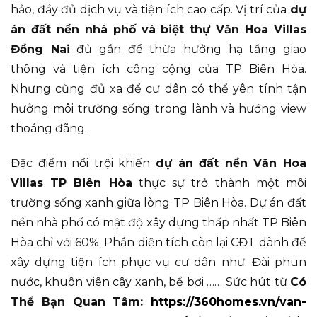
hảo, đầy đủ dịch vụ và tiện ích cao cấp. Vị trí của
dự
án đất nền nhà phố và biệt thự Văn Hoa Villas
Đồng Nai
đủ gần để thừa hưởng hạ tầng giao
thông và tiện ích công cộng của TP Biên Hòa.
Nhưng cũng đủ xa để cư dân có thể yên tính tận
hưởng môi trường sống trong lành và hướng view
thoáng đãng.
Đặc điểm nổi trội khiến
dự án đất nền Văn Hoa
Villas TP Biên Hòa
thực sự trở thành một môi
trường sống xanh giữa lòng TP Biên Hòa. Dự án đất
nền nhà phố có mật độ xây dựng thấp nhất TP Biên
Hòa chỉ với 60%. Phần diện tích còn lại CĐT dành để
xây dựng tiện ích phục vụ cư dân như. Đài phun
nước, khuôn viên cây xanh, bể bơi …… Sức hút từ
Có
Thể Bạn Quan Tâm:
https://360homes.vn/van-