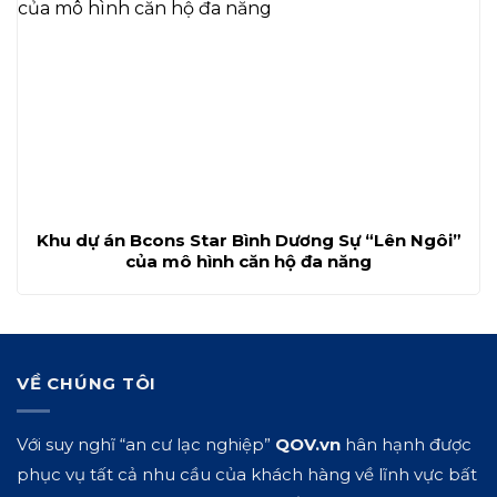
Khu dự án Bcons Star Bình Dương Sự “Lên Ngôi”
của mô hình căn hộ đa năng
VỀ CHÚNG TÔI
Với suy nghĩ “an cư lạc nghiệp”
QOV.vn
hân hạnh được
phục vụ tất cả nhu cầu của khách hàng về lĩnh vực bất