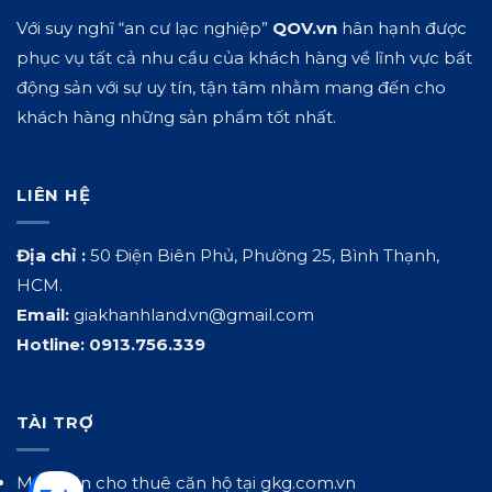
Với suy nghĩ “an cư lạc nghiệp”
QOV.vn
hân hạnh được
phục vụ tất cả nhu cầu của khách hàng về lĩnh vực bất
động sản với sự uy tín, tận tâm nhằm mang đến cho
khách hàng những sản phẩm tốt nhất.
LIÊN HỆ
Địa chỉ :
50 Điện Biên Phủ, Phường 25, Bình Thạnh,
HCM.
Email:
giakhanhland.vn@gmail.com
Hotline:
0913.756.339
TÀI TRỢ
Mua bán cho thuê căn hộ tại
gkg.com.vn