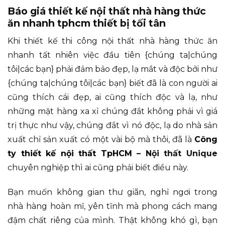
Báo giá thiết kế nội thất nhà hàng thức
ăn nhanh tphcm thiết bị tối tân
Khi thiết kế thi công nội thất nhà hàng thức ăn
nhanh tất nhiên việc đầu tiên {chúng ta|chúng
tôi|các bạn} phải đảm bảo đẹp, lạ mắt và độc bởi như
{chúng ta|chúng tôi|các bạn} biết đã là con người ai
cũng thích cái đẹp, ai cũng thích độc và lạ, như
những mặt hàng xa xỉ chúng đắt không phải vì giá
trị thực như vậy, chúng đắt vì nó độc, lạ do nhà sản
xuất chỉ sản xuất có một vài bộ mà thôi, đã là
Công
ty thiết kế nội thất TpHCM
– Nội thất Unique
chuyên nghiệp thì ai cũng phải biết điều này.
Bạn muốn không gian thư giãn, nghỉ ngơi trong
nhà hàng hoàn mĩ, yên tĩnh mà phong cách mang
đậm chất riêng của mình. Thật không khó gì, bạn