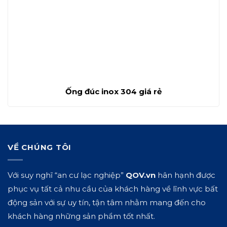
Ống đúc inox 304 giá rẻ
VỀ CHÚNG TÔI
Với suy nghĩ “an cư lạc nghiệp”
QOV.vn
hân hạnh được
phục vụ tất cả nhu cầu của khách hàng về lĩnh vực bất
động sản với sự uy tín, tận tâm nhằm mang đến cho
khách hàng những sản phẩm tốt nhất.