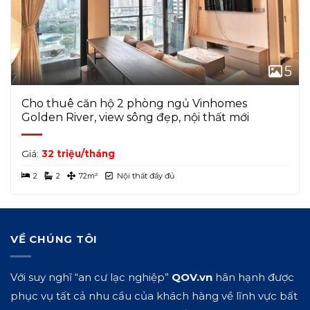
5
Cho thuê căn hộ 2 phòng ngủ Vinhomes
Golden River, view sông đẹp, nội thất mới
Giá:
32 triệu/tháng
2
2
72m²
Nội thất đầy đủ
VỀ CHÚNG TÔI
Với suy nghĩ “an cư lạc nghiệp”
QOV.vn
hân hạnh được
phục vụ tất cả nhu cầu của khách hàng về lĩnh vực bất