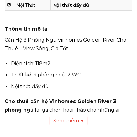
Nội Thất
Nội thất đầy đủ
Thông tin mô tả
Căn Hộ 3 Phòng Ngủ
Vinhomes Golden River Cho
Thuê
– View Sông, Giá Tốt
Diện tích: 118m2
Thiết kế: 3 phòng ngủ, 2 WC
Nội thất đầy đủ
Cho thuê căn hộ Vinhomes Golden River 3
phòng ngủ
là lựa chọn hoàn hảo cho những ai
đang tìm nơi an cư lý tưởng ngay trung tâm Quận 1.
Xem thêm
Với vị trí ven sông đắt giá, thiết kế hiện đại và hệ
thống tiện ích cao cấp, căn hộ mang đến không