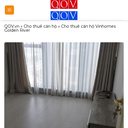
Bỏ
qua
nội
QOV.vn
»
Cho thuê căn hộ
»
Cho thuê căn hộ Vinhomes
dung
Golden River