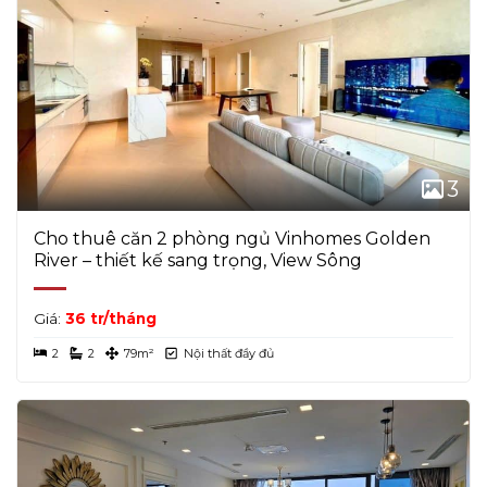
3
Cho thuê căn 2 phòng ngủ Vinhomes Golden
River – thiết kế sang trọng, View Sông
Giá:
36 tr/tháng
2
2
79m²
Nội thất đầy đủ