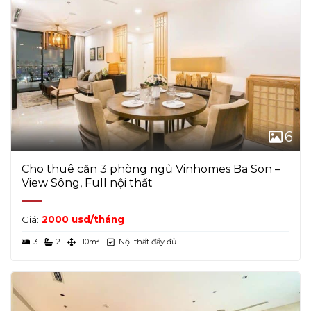
Không chỉ là căn hộ cho thuê, đây còn là nơi mang
lại giá trị sống bền vững. Vị trí trung tâm, tiện ích
đầy đủ, cùng không gian xanh hiếm có tại Quận 1
giúp Vinhomes Golden River luôn nằm trong top
lựa chọn của người thuê cao cấp trong và ngoài
nước.
6
Liên hệ ngay để xem căn thực tế và nhận giá
thuê ưu đãi nhất hôm nay!
Cho thuê căn 3 phòng ngủ Vinhomes Ba Son –
View Sông, Full nội thất
Giá:
2000 usd/tháng
3
2
110m²
Nội thất đầy đủ