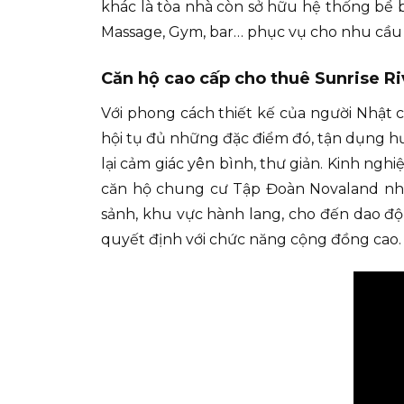
khác là tòa nhà còn sở hữu hệ thống bể b
Massage, Gym, bar… phục vụ cho nhu cầu c
Căn hộ cao cấp cho thuê Sunrise Ri
Với phong cách thiết kế của người Nhật ch
hội tụ đủ những đặc điểm đó, tận dụng hư
lại cảm giác yên bình, thư giản. Kinh ng
căn hộ chung cư Tập Đoàn Novaland nhì
sảnh, khu vực hành lang, cho đến dao độ
quyết định với chức năng cộng đồng cao.