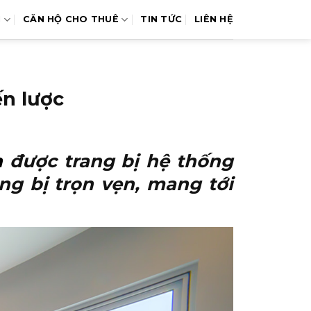
N
CĂN HỘ CHO THUÊ
TIN TỨC
LIÊN HỆ
ến lược
n
được trang bị hệ thống
ng bị trọn vẹn, mang tới