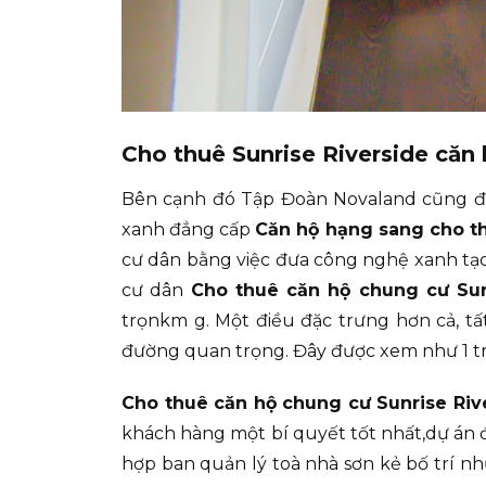
Cho thuê Sunrise Riverside căn
Bên cạnh đó Tập Đoàn Novaland cũng đan
xanh đẳng cấp
Căn hộ hạng sang cho th
cư dân bằng việc đưa công nghệ xanh tạo
cư dân
Cho thuê căn hộ chung cư Sun
trọnkm g. Một điều đặc trưng hơn cả, tấ
đường quan trọng. Đây được xem như 1 tro
Cho thuê căn hộ chung cư Sunrise Ri
khách hàng một bí quyết tốt nhất,dự án 
hợp ban quản lý toà nhà sơn kẻ bố trí n