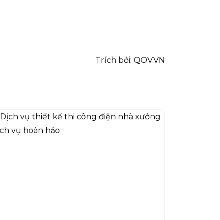
Trích bởi:
QOV.VN