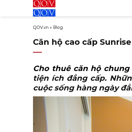
Bỏ
qua
nội
QOV.vn
»
Blog
dung
Căn hộ cao cấp Sunrise 
Cho thuê căn hộ chung 
tiện ích đẳng cấp. Nhữn
cuộc sống hàng ngày đẳn