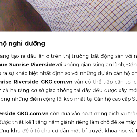
 hộ nghỉ dưỡng
g tạo ra dấu ấn ở trên thị trường bất động sản với
uê Sunrise Riverside
với không gian sống an lành, Đồn
 ra sự khác biệt nhất định so với những dự án căn hộ c
rise Riverside GKG.com.vn
vẫn có thể tiếp cận tới c
t cả hạ tầng cơ sở giao thông tại đây đều được xây m
ng những điểm cộng lôi kéo nhất tại Căn hộ cao cấp Su
verside GKG.com.vn
còn đưa vào hoạt động dịch vụ trôn
được thiết kế 1 tầng hầm giành riêng làm chỗ để xe máy
hững khu để ô tô cho cư dân một bí quyết khoa học và 