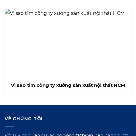
lợi
Vì sao tìm công ty xưởng sản xuất nội thất HCM
VỀ CHÚNG TÔI
Với suy nghĩ “an cư lạc nghiệp”
QOV.vn
hân hạnh được