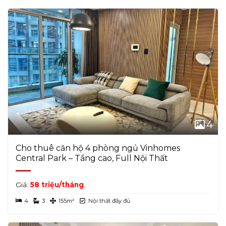
Thuê Căn Hộ Thảo Điền Green
Landmark 4 Vinhomes
tầng trung, view
Thuê Căn Hộ Thảo Điền Pearl
Landmark 81, nội thất đầy đủ và tiện ích hoàn hảo.
Thuê Căn Hộ The Ascent
Liên hệ ngay để xem nhà và nhận ưu đãi tốt nhất!
Thuê Căn Hộ The Manor
Thuê Căn Hộ Tropic Garden
Thuê Căn Hộ Vinhomes Golden River
Thuê Căn Hộ Xi Riverview Palace
Thuê Chung Cư Nguyễn Ngọc Phương
4
Cho thuê căn hộ 4 phòng ngủ Vinhomes
Central Park – Tầng cao, Full Nội Thất
Giá:
58 triệu/tháng
4
3
155m²
Nội thất đầy đủ