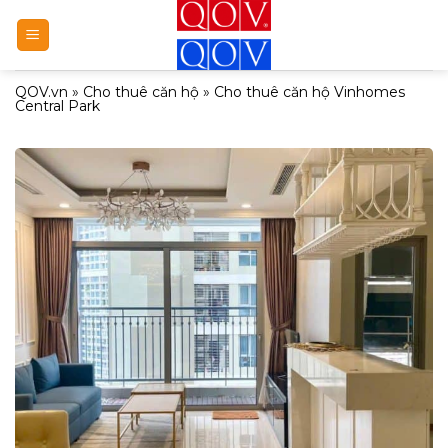
Bỏ
qua
nội
QOV.vn
»
Cho thuê căn hộ
»
Cho thuê căn hộ Vinhomes
dung
Central Park