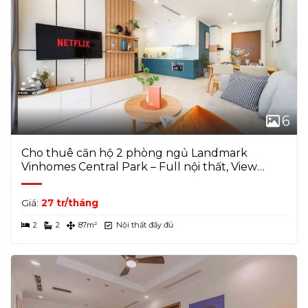
6
Cho thuê căn hộ 2 phòng ngủ Landmark
Vinhomes Central Park – Full nội thất, View
Thoáng
Giá:
27 tr/tháng
2
2
87m²
Nội thất đầy đủ