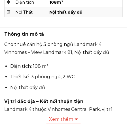
Diện tích
108m²
Nội Thất
Nội thất đầy đủ
Thông tin mô tả
Cho thuê căn hộ 3 phòng ngủ Landmark 4
Vinhomes – View Landmark 81, Nội thất đầy đủ
Diện tích: 108 m²
Thiết kế: 3 phòng ngủ, 2 WC
Nội thất đầy đủ
Vị trí đắc địa – Kết nối thuận tiện
Landmark 4 thuộc Vinhomes Central Park, vị trí
trung tâm Bình Thạnh, kết nối nhanh chóng đến
Xem thêm
quận 1 và các khu vực lân cận. Gần các tiện ích đô