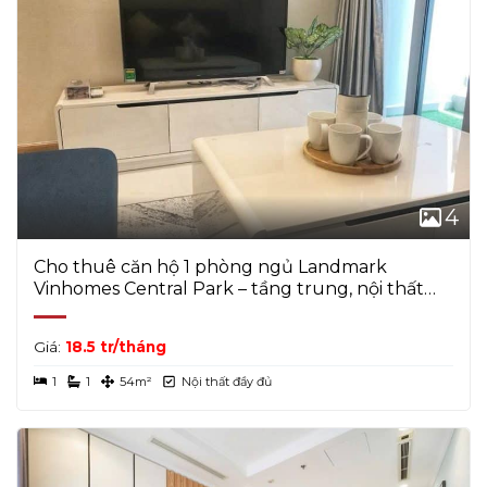
4
Cho thuê căn hộ 1 phòng ngủ Landmark
Vinhomes Central Park – tầng trung, nội thất
đầy đủ
Giá:
18.5 tr/tháng
1
1
54m²
Nội thất đầy đủ