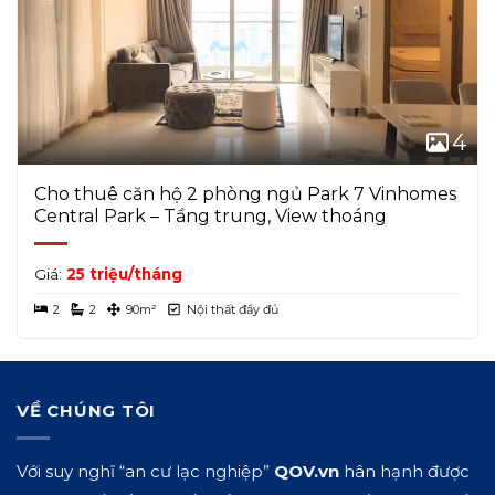
4
Cho thuê căn hộ 2 phòng ngủ Park 7 Vinhomes
Central Park – Tầng trung, View thoáng
Giá:
25 triệu/tháng
2
2
90m²
Nội thất đầy đủ
VỀ CHÚNG TÔI
Với suy nghĩ “an cư lạc nghiệp”
QOV.vn
hân hạnh được