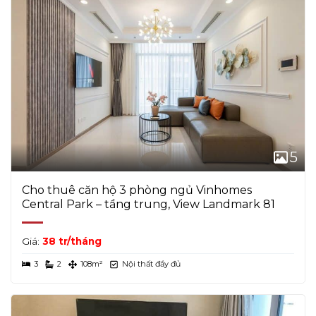
5
Cho thuê căn hộ 3 phòng ngủ Vinhomes
Central Park – tầng trung, View Landmark 81
Giá:
38 tr/tháng
3
2
108m²
Nội thất đầy đủ