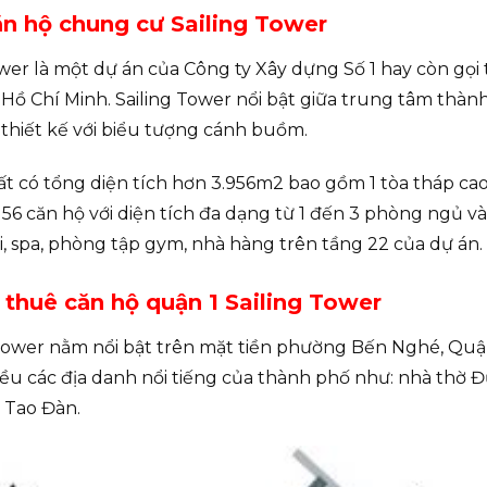
n hộ chung cư Sailing Tower
wer là một dự án của Công ty Xây dựng Số 1 hay còn gọi tắ
Hồ Chí Minh. Sailing Tower nổi bật giữa trung tâm thàn
thiết kế với biểu tượng cánh buồm.
t có tổng diện tích hơn 3.956m2 bao gồm 1 tòa tháp ca
56 căn hộ với diện tích đa dạng từ 1 đến 3 phòng ngủ và 
ơi, spa, phòng tập gym, nhà hàng trên tầng 22 của dự án.
o thuê căn hộ quận 1 Sailing Tower
Tower nằm nổi bật trên mặt tiền phường Bến Nghé, Quận
iều các địa danh nổi tiếng của thành phố như: nhà thờ Đ
 Tao Đàn.