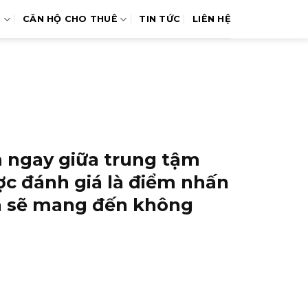
N
CĂN HỘ CHO THUÊ
TIN TỨC
LIÊN HỆ
m ngay giữa trung tậm
ợc đánh giá là điểm nhấn
ắn sẽ mang đến không