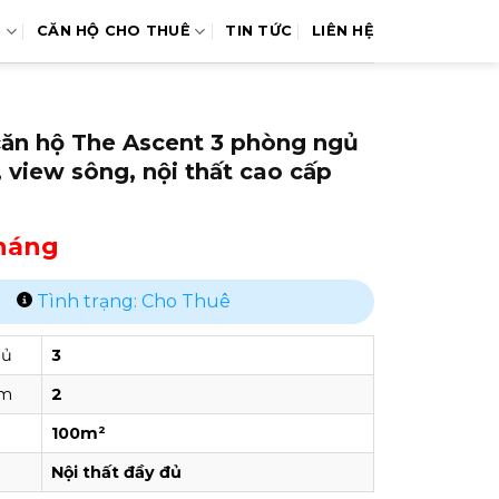
N
CĂN HỘ CHO THUÊ
TIN TỨC
LIÊN HỆ
căn hộ The Ascent 3 phòng ngủ
, view sông, nội thất cao cấp
tháng
Tình trạng: Cho Thuê
gủ
3
ắm
2
100m²
Nội thất đầy đủ