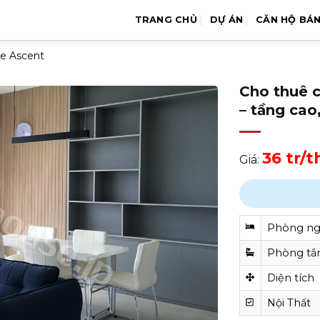
TRANG CHỦ
DỰ ÁN
CĂN HỘ BÁ
he Ascent
Cho thuê 
– tầng cao
36 tr/
Giá:
Phòng n
Phòng t
Diện tích
Nội Thất