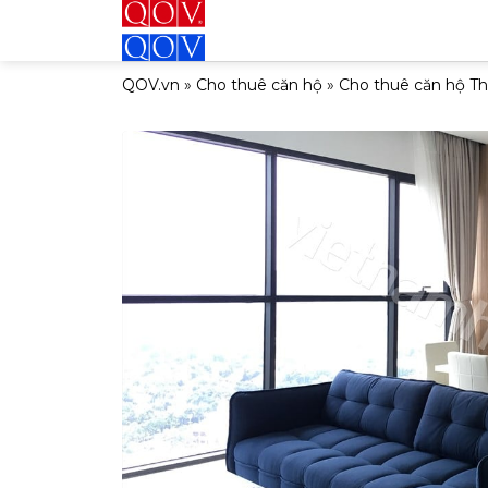
Bỏ
qua
nội
QOV.vn
»
Cho thuê căn hộ
»
Cho thuê căn hộ T
dung