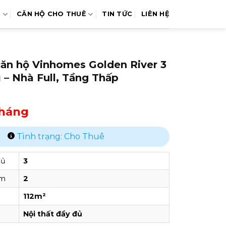
N
CĂN HỘ CHO THUÊ
TIN TỨC
LIÊN HỆ
căn hộ Vinhomes Golden River 3
– Nhà Full, Tầng Thấp
tháng
Tình trạng: Cho Thuê
gủ
3
ắm
2
112m²
Nội thất đầy đủ