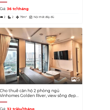
Sông
Giá:
36 tr/tháng
2
2
79m²
Nội thất đầy đủ
5
Cho thuê căn hộ 2 phòng ngủ
Vinhomes Golden River, view sông đẹp,
nội thất mới
Giá:
32 triệu/tháng