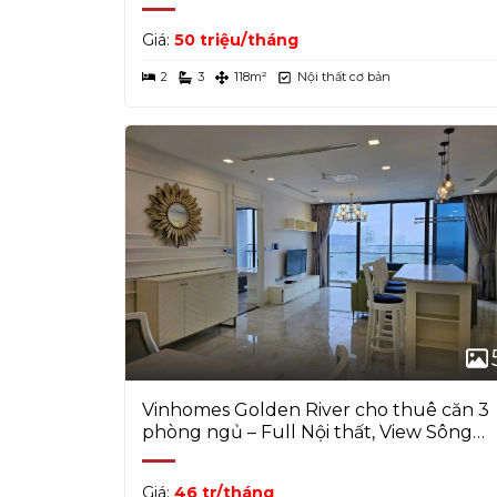
thất đẹp
Dự án sở hữu hệ thống tiện ích vượt trội:
Giá:
50 triệu/tháng
sân chơi trẻ em
, cùng
trường học Vinsc
2
3
118m²
Nội thất cơ bản
Mọi nhu cầu sinh hoạt, giải trí hay học t
Giá trị sống vượt trội
Không chỉ là nơi ở, căn hộ Vinhomes Gold
Vị trí đắc địa, tiện ích đầy đủ và chất l
trong top căn hộ được khách thuê cao cấp
Liên hệ ngay để xem nhà thực tế và nh
Vinhomes Golden River cho thuê căn 3
phòng ngủ – Full Nội thất, View Sông
Bitexco
Giá:
46 tr/tháng