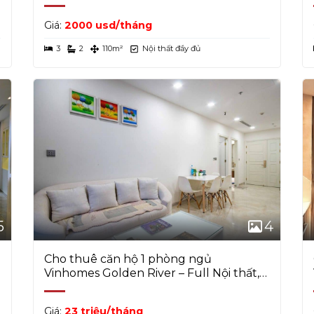
hồ bơi tràn bờ
,
phòng gym cao cấp
,
khu BBQ
,
Giá:
2000 usd/tháng
hool
và
siêu thị Vinmart
ngay trong khuôn viên.
3
2
110m²
Nội thất đầy đủ
ập đều được đáp ứng trọn vẹn.
en River còn thể hiện phong cách sống đẳng cấp.
ượng quản lý chuyên nghiệp giúp dự án luôn nằm
 lựa chọn hàng đầu tại Quận 1.
ận ưu đãi thuê tốt nhất hôm nay!
5
4
Cho thuê căn hộ 1 phòng ngủ
Vinhomes Golden River – Full Nội thất,
tầng trung
Giá:
23 triệu/tháng