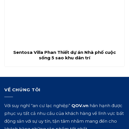
Sentosa Villa Phan Thiết dự án Nhà phố cuộc
sống 5 sao khu dân trí
VỀ CHÚNG TÔI
Với suy nghĩ “an cư lạc nghiệp”
QOV.vn
hân hạnh được
phục vụ tất cả nhu cầu của khách hàng về lĩnh vực bất
động sản với sự uy tín, tận tâm nhằm mang đến cho
khách hàng những sản phẩm tốt nhất.