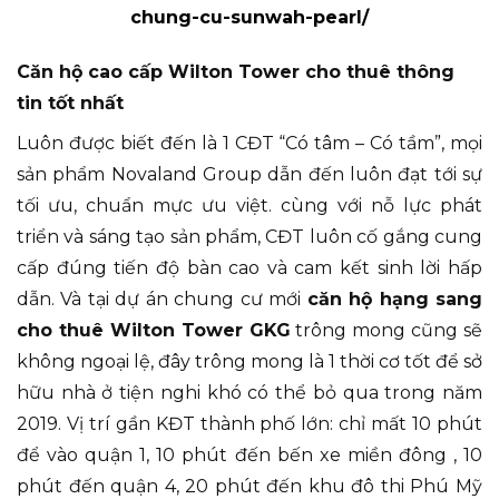
chung-cu-sunwah-pearl/
Căn hộ cao cấp Wilton Tower cho thuê thông
tin tốt nhất
Luôn được biết đến là 1 CĐT “Có tâm – Có tầm”, mọi
sản phẩm Novaland Group dẫn đến luôn đạt tới sự
tối ưu, chuẩn mực ưu việt. cùng với nỗ lực phát
triển và sáng tạo sản phẩm, CĐT luôn cố gắng cung
cấp đúng tiến độ bàn cao và cam kết sinh lời hấp
dẫn. Và tại dự án chung cư mới
căn hộ hạng sang
cho thuê Wilton Tower GKG
trông mong cũng sẽ
không ngoại lệ, đây trông mong là 1 thời cơ tốt để sở
hữu nhà ở tiện nghi khó có thể bỏ qua trong năm
2019. Vị trí gần KĐT thành phố lớn: chỉ mất 10 phút
để vào quận 1, 10 phút đến bến xe miền đông , 10
phút đến quận 4, 20 phút đến khu đô thi Phú Mỹ