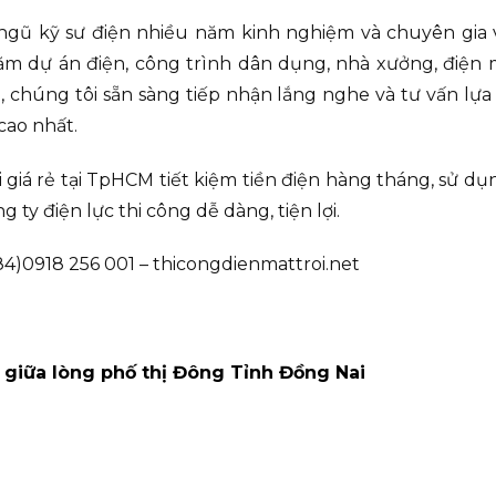
 ngũ kỹ sư điện nhiều năm kinh nghiệm và chuyên gia về
m dự án điện, công trình dân dụng, nhà xưởng, điện mặ
chúng tôi sẵn sàng tiếp nhận lắng nghe và tư vấn lựa
cao nhất.
i giá rẻ tại TpHCM tiết kiệm tiền điện hàng tháng, sử 
g ty điện lực thi công dễ dàng, tiện lợi.
4)0918 256 001 – thicongdienmattroi.net
 giữa lòng phố thị Đông Tỉnh Đồng Nai