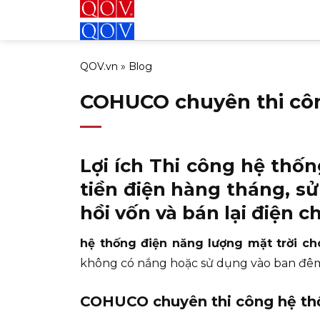
Bỏ
qua
nội
QOV.vn
»
Blog
dung
COHUCO chuyên thi côn
Lợi ích
Thi công hệ thốn
tiền điện hàng tháng, s
hồi vốn và bán lại điện ch
hệ thống điện năng lượng mặt trời ch
không có nắng hoặc sử dụng vào ban đêm. 
COHUCO chuyên thi công hệ thố