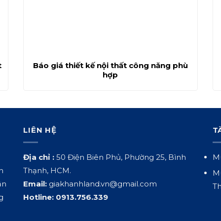
t
Báo giá thiết kế nội thất công năng phù
hợp
LIÊN HỆ
T
Địa chỉ :
50 Điện Biên Phủ, Phường 25, Bình
Mu
h
Thạnh, HCM.
Mu
ận
Email:
giakhanhland.vn@gmail.com
Th
g
Hotline:
0913.756.339