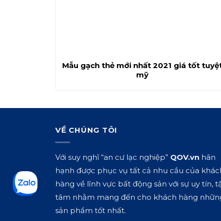
Mẫu gạch thẻ mới nhất 2021 giá tốt tuyệ
mỹ
VỀ CHÚNG TÔI
Với suy nghĩ “an cư lạc nghiệp”
QOV.vn
hân
hạnh được phục vụ tất cả nhu cầu của khác
hàng về lĩnh vực bất động sản với sự uy tín, t
tâm nhằm mang đến cho khách hàng nhữn
sản phẩm tốt nhất.