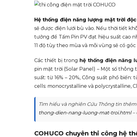
Hệ thống điện năng lượng mặt trời độc
sẽ được điện lưới bù vào. Nếu thời tiết k
tưởng để Tấm Pin PV đạt hiệu suất cao nh
11 độ tùy theo mùa và mỗi vùng sẽ có gó
Các thiết bị trong
hệ thống điện năng l
pin mặt trời (Solar Panel) – Một số thông
suất: từ 16% – 20%, Công suất phổ biến: từ
cells: monocrystalline và polycrystalline
Tìm hiểu và nghiên Cứu Thông tin thêm> 
thong-dien-nang-luong-mat-troi.html
– 
COHUCO chuyên thi công hệ thốn