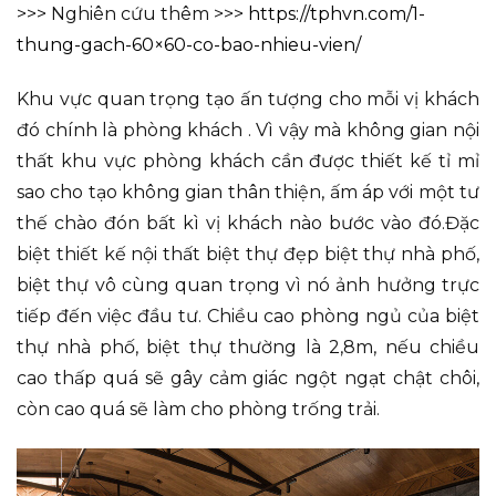
>>> Nghiên cứu thêm >>>
https://tphvn.com/1-
thung-gach-60×60-co-bao-nhieu-vien/
Khu vực quan trọng tạo ấn tượng cho mỗi vị khách
đó chính là phòng khách . Vì vậy mà không gian nội
thất khu vực phòng khách cần được thiết kế tỉ mỉ
sao cho tạo không gian thân thiện, ấm áp với một tư
thế chào đón bất kì vị khách nào bước vào đó.Đặc
biệt thiết kế nội thất biệt thự đẹp biệt thự nhà phố,
biệt thự vô cùng quan trọng vì nó ảnh hưởng trực
tiếp đến việc đầu tư. Chiều cao phòng ngủ của biệt
thự nhà phố, biệt thự thường là 2,8m, nếu chiều
cao thấp quá sẽ gây cảm giác ngột ngạt chật chôi,
còn cao quá sẽ làm cho phòng trống trải.