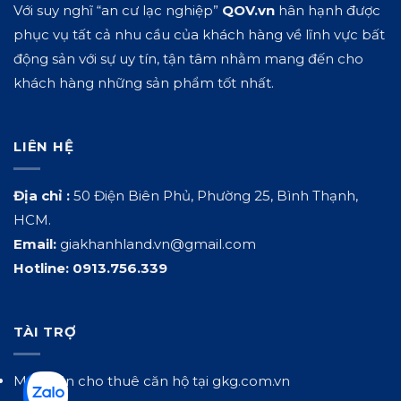
Với suy nghĩ “an cư lạc nghiệp”
QOV.vn
hân hạnh được
phục vụ tất cả nhu cầu của khách hàng về lĩnh vực bất
động sản với sự uy tín, tận tâm nhằm mang đến cho
khách hàng những sản phẩm tốt nhất.
LIÊN HỆ
Địa chỉ :
50 Điện Biên Phủ, Phường 25, Bình Thạnh,
HCM.
Email:
giakhanhland.vn@gmail.com
Hotline:
0913.756.339
TÀI TRỢ
Mua bán cho thuê căn hộ tại
gkg.com.vn