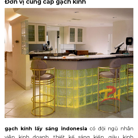
Đơn vị cung cấp gạch kính
gạch kính lấy sáng indonesia
có đội ngũ nhân
viên kinh doanh, thiết kế sáng kiến, giàu kinh