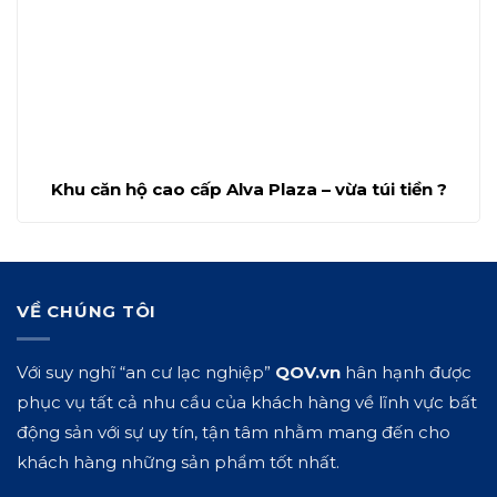
Khu căn hộ cao cấp Alva Plaza – vừa túi tiền ?
VỀ CHÚNG TÔI
Với suy nghĩ “an cư lạc nghiệp”
QOV.vn
hân hạnh được
phục vụ tất cả nhu cầu của khách hàng về lĩnh vực bất
động sản với sự uy tín, tận tâm nhằm mang đến cho
khách hàng những sản phẩm tốt nhất.