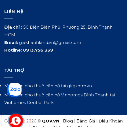
LIÊN HỆ
Địa chỉ :
50 Điện Biên Phủ, Phường 25, Bình Thạnh,
HCM.
Email:
giakhanhland.vn@gmail.com
Hotline:
0913.756.339
TÀI TRỢ
Mua bán cho thuê căn hộ tại
gkg.com.vn
Mua bán cho thuê căn hộ Vinhomes Bình Thạnh tại
Vinhomes Central Park
Copyright 2026 ©
QOV.VN
|
Blog
|
Bảng Giá
|
Điều Khoản