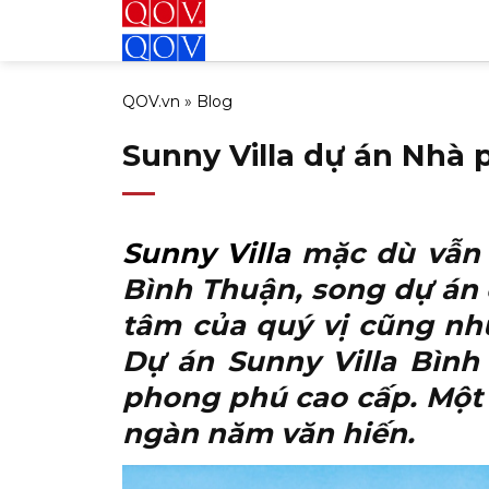
Bỏ
qua
nội
QOV.vn
»
Blog
dung
Sunny Villa dự án Nhà 
Sunny Villa
mặc dù vẫn c
Bình Thuận, song dự án 
tâm của quý vị cũng như
Dự án Sunny Villa Bình
phong phú cao cấp. Một 
ngàn năm văn hiến.