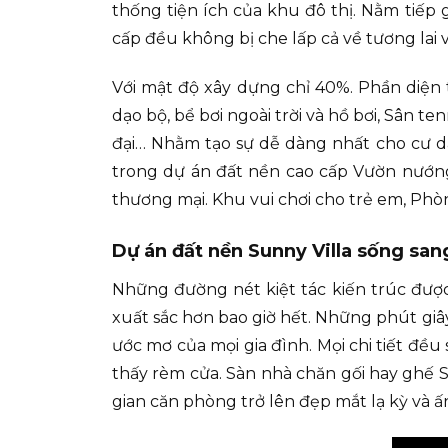
thống tiện ích của khu đô thị. Nằm tiếp 
cấp đều không bị che lấp cả về tương lai v
Với mật độ xây dựng chỉ 40%. Phần diện 
dạo bộ, bể bơi ngoài trời và hồ bơi, Sân t
đại… Nhằm tạo sự dễ dàng nhất cho cư dâ
trong dự án đất nền cao cấp Vườn nướng 
thương mại. Khu vui chơi cho trẻ em, Ph
Dự án đất nền Sunny Villa sống san
Những đường nét kiệt tác kiến trúc được
xuất sắc hơn bao giờ hết. Những phút giây
ước mơ của mọi gia đình. Mọi chi tiết đề
thấy rèm cửa. Sàn nhà chăn gối hay ghế 
gian căn phòng trở lên đẹp mắt lạ kỳ và 