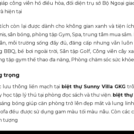
giáp công viên hồ điều hòa, đối diện trụ sở Bộ Ngoại g
à hiện tại
tích còn lại được dành cho không gian xanh và tiện í
ennis, sân bóng, phòng tập Gym, Spa, trung tâm mua sắm. 
n, môi trường sống đầy đủ, đăng cấp nhưng vẫn luôn đ
BBQ, bể bơi ngoài trời, Sân tập Golf, Công viên cây xa
òng tập gym thể thao đa năng, Phòng chăm sóc sức khỏe
g trọng
 lưu thông liền mạch tại
biệt thự Sunny Villa GKG
tr
 học tập lý thú tại phòng đọc sách và thư viện.
biệt thự
u sáng bóng giúp căn phòng trở lên đẹp mắt và lung lin
Sofa đều được sử dụng gam màu tối màu nâu. Còn các ch
ấn tượng