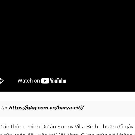
tại:
https://gkg.com.vn/barya-citi/
ư án thông minh Dự án Sunny Villa Bình Thuận đã gây 