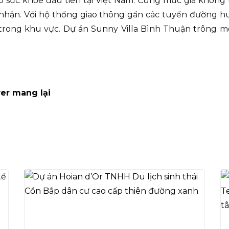
p sức khỏe đầu tiên tại Việt Nam. Cùng mức giá không 
hận. Với hộ thống giao thông gần các tuyến đường h
 trong khu vực. Dự án Sunny Villa Bình Thuận trông m
er mang lại