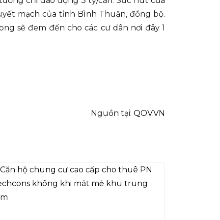
tưởng chỉ dao động 3 tỷ/căn. Sức hút của
uyết mạch của tỉnh Bình Thuận, đồng bộ.
ong sẽ đem đến cho các cư dân nơi đây 1
Nguồn tại:
QOV.VN