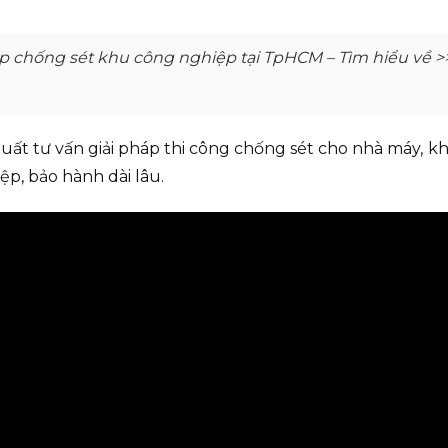
p chống sét khu công nghiệp tại TpHCM – Tìm hiểu về 
xuất tư vấn giải pháp thi công chống sét cho nhà máy, k
ệp, bảo hành dài lâu.