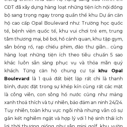
CĐT đã xây dựng hàng loạt những tiện ích nội đồng
bộ sang trọng ngay trong quần thể khu Dự án căn
hộ cao cấp Opal Boulevard như: Trường học quốc
tế, bệnh viện quốc tế, khu vui chơi trẻ em, trung
tâm thương mại, bể bơi, hồ cảnh quan, khu tập gym,
sân bóng rổ, rạp chiếu phim, đảo thư giãn… cùng
hàng loạt những tiện ích theo tiêu chuẩn 5 sao
khác luôn sẵn sàng phục vụ và thỏa mãn quý
khách. Từng căn hộ chung cư tại
khu Opal
Boulevard
là 1 quả đất biệt lập rất chi là thanh
bình, được đặt trong sự khép kín cùng rất các mặt
là công viên, con sông hồ nước cũng như mảng
xanh thoả thích và tự nhiên, bảo đảm an ninh 24/24.
Tuy nhiên, toàn khu vực ngôi nhà nhưng vẫn có sự
gắn kết nghiêm ngặt và hợp lý với 1 hệ sinh thái ích
lợi thời thượng giống như sân mini golf, khu vườn