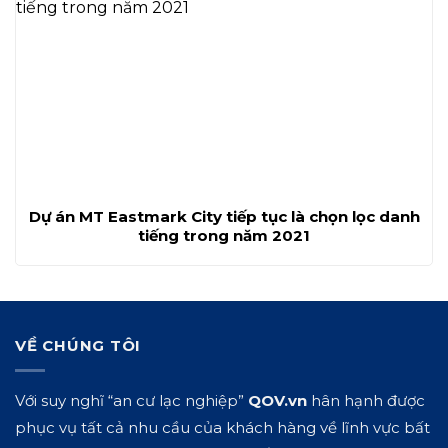
Dự án MT Eastmark City tiếp tục là chọn lọc danh
tiếng trong năm 2021
VỀ CHÚNG TÔI
Với suy nghĩ “an cư lạc nghiệp”
QOV.vn
hân hạnh được
phục vụ tất cả nhu cầu của khách hàng về lĩnh vực bất