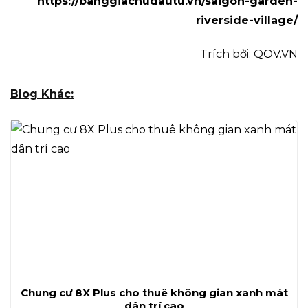
https://banggiachudautu.vn/saigon-garden-
riverside-village/
Trích bởi:
QOV.VN
Blog Khác:
Chung cư 8X Plus cho thuê không gian xanh mát
dân trí cao