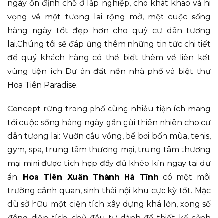
ngày ổn định chỗ ở lập nghiệp, cho khát khao và hi
vọng về một tương lai rộng mở, một cuộc sống
hàng ngày tốt đẹp hơn cho quý cư dân tương
lai.Chúng tôi sẽ đáp ứng thêm những tin tức chi tiết
để quý khách hàng có thể biết thêm về liên kết
vùng tiện ích Dự án đất nền nhà phố và biệt thự
Hoa Tiên Paradise.
Concept rừng trong phố cùng nhiều tiện ích mang
tới cuộc sống hàng ngày gần gũi thiên nhiên cho cư
dân tương lai: Vườn cầu vồng, bể bơi bốn mùa, tenis,
gym, spa, trung tâm thương mại, trung tâm thương
mại mini được tích hợp đầy đủ khép kín ngay tại dự
án.
Hoa Tiên Xuân Thành Hà Tĩnh
có một môi
trường cảnh quan, sinh thái nội khu cực kỳ tốt. Mặc
dù sở hữu một diện tích xây dựng khá lớn, xong số
đông diện tích, chủ đầu tư dành để thiết kế cảnh