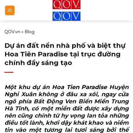
Bỏ
qua
nội
dung
QOV.vn
»
Blog
Dự án đất nền nhà phố và biệt thự
Hoa Tiên Paradise tại trục đường
chính đầy sáng tạo
Một
khu dự án
Hoa Tien Paradise
Huyện
Nghi Xuân
không ở đâu xa xôi, ngay cửa
ngõ phía Bất Động Ven Biển Miền Trung
Hà Tĩnh, có một miền đất được xây dựng
nên cũng chính từ hy vọng lan tỏa những
điều tốt lành, khơi dậy khát khao và niềm
tin vào một tương lai tươi sáng bởi thế