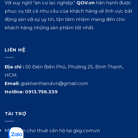
Với suy nghĩ “an cư lạc nghiệp”
QOV.vn
hân hạnh được
phục vụ tất cả nhu cầu của khách hàng về lĩnh vực bất
động sản với sự uy tín, tận tâm nhằm mang đến cho
khách hàng những sản phẩm tốt nhất.
LIÊN HỆ
Địa chỉ :
50 Điện Biên Phủ, Phường 25, Bình Thạnh,
HCM.
Email:
giakhanhland.vn@gmail.com
Hotline:
0913.756.339
TÀI TRỢ
Mua bán cho thuê căn hộ tại
gkg.com.vn