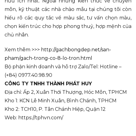
hữu ích nhất. Ngoài những kiến thức về chuyên
môn, kỹ thuật các nhà chào mẫu tại chúng tôi còn
hiểu rõ các quy tắc về màu sắc, tư vấn chọn màu,
chọn kiến trúc cho hợp phong thuỷ, hợp mệnh của
chủ nhân.
Xem thêm >>>
http://gachbongdep.net/san-
pham/gach-trong-co-8-lo-tron.html
Bộ phận kinh doanh và hỗ trợ Zalo/Tel: Hotline –
(+84) 0977.40.98.90
CÔNG TY TNHH THÀNH PHÁT HUY
Địa chỉ: Ấp 2, Xuân Thới Thượng, Hóc Môn, TPHCM
Kho 1: KCN Lê Minh Xuân, Bình Chánh, TPHCM
Kho 2: TCH10, P. Tân Chánh Hiệp, Quận 12
Web: https://tphvn.com/