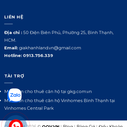
LIÊN HỆ
Địa chỉ :
50 Điện Biên Phủ, Phường 25, Bình Thạnh,
HCM.
Email:
giakhanhland.vn@gmail.com
Hotline:
0913.756.339
TÀI TRỢ
Mua bán cho thuê căn hộ tại
gkg.com.vn
Mua bán cho thuê căn hộ Vinhomes Bình Thạnh tại
Vinhomes Central Park
Copyright 2026 ©
QOV.VN
|
Blog
|
Bảng Giá
|
Điều Khoản