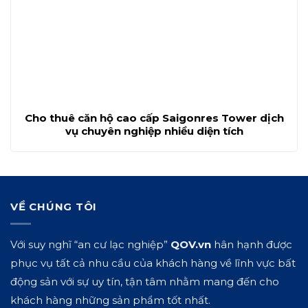
Cho thuê căn hộ cao cấp Saigonres Tower dịch
vụ chuyên nghiệp nhiều diện tích
VỀ CHÚNG TÔI
Với suy nghĩ “an cư lạc nghiệp”
QOV.vn
hân hạnh được
phục vụ tất cả nhu cầu của khách hàng về lĩnh vực bất
động sản với sự uy tín, tận tâm nhằm mang đến cho
khách hàng những sản phẩm tốt nhất.