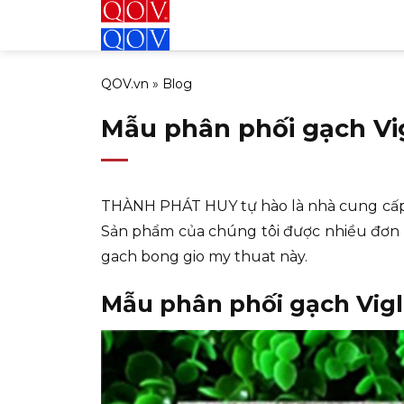
Bỏ
qua
nội
QOV.vn
»
Blog
dung
Mẫu phân phối gạch Vi
THÀNH PHÁT HUY tự hào là nhà cung cấp và c
Sản phẩm của chúng tôi được nhiều đơn vị
gach bong gio my thuat này.
Mẫu phân phối gạch Vigl