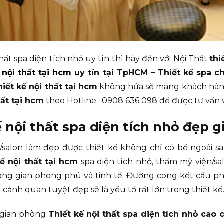
hất spa diện tích nhỏ uy tín thì hãy đến với Nội Thất
thi
 nội thất tại hcm
uy tín tại TpHCM – Thiết kế spa c
hiết kế nội thất tại hcm
không hứa sẽ mang khách hàn
hất tại hcm
theo Hotline : 0908 636 098 để được tư vấn v
nội thất spa diện tích nhỏ đẹp g
n/salon làm đẹp được thiết kế không chỉ có bề ngoài 
kế nội thất tại hcm
spa diện tích nhỏ, thẩm mỹ viện/s
ông gian phong phú và tinh tế. Đường cong kết cấu p
cảnh quan tuyệt đẹp sẽ là yếu tố rất lớn trong thiết kế
 gian phòng
Thiết kế nội thất spa diện tích nhỏ cao 