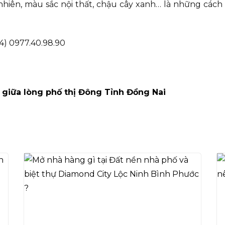
nhiên, màu sắc nội thất, chậu cây xanh… là những các
4) 0977.40.98.90
 giữa lòng phố thị Đông Tỉnh Đồng Nai