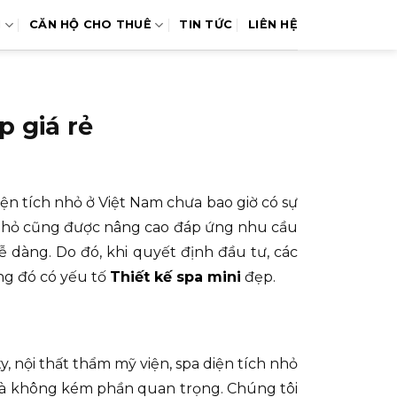
N
CĂN HỘ CHO THUÊ
TIN TỨC
LIÊN HỆ
p giá rẻ
iện tích nhỏ ở Việt Nam chưa bao giờ có sự
ch nhỏ cũng được nâng cao đáp ứng nhu cầu
 dàng. Do đó, khi quyết định đầu tư, các
ong đó có yếu tố
Thiết kế spa mini
đẹp.
, nội thất thẩm mỹ viện, spa diện tích nhỏ
 mà không kém phần quan trọng. Chúng tôi