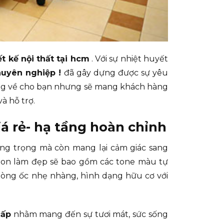
ết kế nội thất tại hcm
. Với sự nhiệt huyết
huyên nghiệp !
đã gây dựng được sự yêu
g về cho bạn nhưng sẽ mang khách hàng
à hỗ trợ.
iá rẻ- hạ tầng hoàn chỉnh
sang trọng mà còn mang lại cảm giác sang
alon làm đẹp sẽ bao gồm các tone màu tự
hòng ốc nhẹ nhàng, hình dạng hữu cơ với
.
cấp
nhằm mang đến sự tươi mát, sức sống