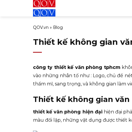
Bỏ
qua
nội
QOV.vn
»
Blog
dung
Thiết kế không gian v
công ty thiết kế văn phòng tphcm
khôn
vào những nhân tố như : Logo, chủ đề nét đ
thẩm mĩ, sang trọng, và không gian làm v
Thiết kế không gian văn
thiết kế văn phòng hiện đại
hiện đại ph
màu đối lập, những vật dụng được thiết kế