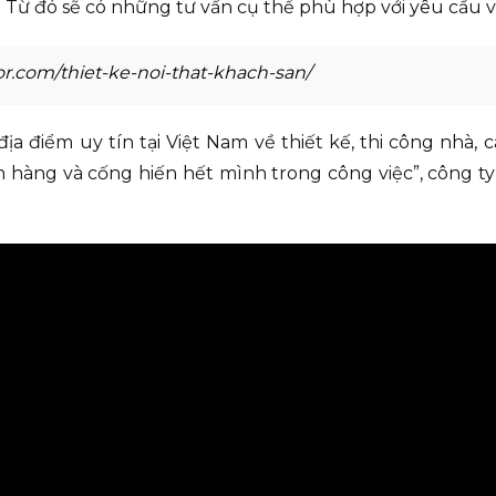
iệu. Từ đó sẽ có những tư vấn cụ thể phù hợp với yêu cầu
or.com/thiet-ke-noi-that-khach-san/
điểm uy tín tại Việt Nam về thiết kế, thi công nhà, ca
 hàng và cống hiến hết mình trong công việc”, công ty