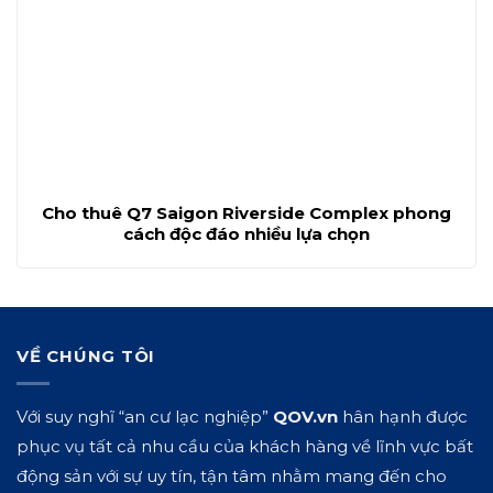
Cho thuê Q7 Saigon Riverside Complex phong
cách độc đáo nhiều lựa chọn
VỀ CHÚNG TÔI
Với suy nghĩ “an cư lạc nghiệp”
QOV.vn
hân hạnh được
phục vụ tất cả nhu cầu của khách hàng về lĩnh vực bất
động sản với sự uy tín, tận tâm nhằm mang đến cho