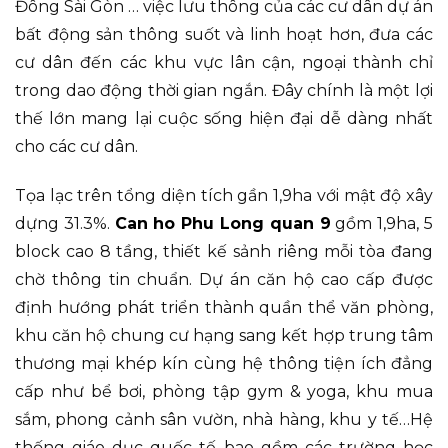
Đông Sài Gòn … việc lưu thông của các cư dân dự án
bất động sản thông suốt và linh hoạt hơn, đưa các
cư dân đến các khu vực lân cận, ngoại thành chỉ
trong dao động thời gian ngắn. Đây chính là một lợi
thế lớn mang lại cuộc sống hiện đại dễ dàng nhất
cho các cư dân.
Tọa lạc trên tổng diện tích gần 1,9ha với mật độ xây
dựng 31.3%.
Can ho Phu Long quan 9
gồm 1,9ha, 5
block cao 8 tầng, thiết kế sảnh riêng mỗi tòa đang
chờ thông tin chuẩn. Dự án căn hộ cao cấp được
định hướng phát triển thành quần thể văn phòng,
khu căn hộ chung cư hạng sang kết hợp trung tâm
thương mại khép kín cùng hệ thông tiện ích đẳng
cấp như bể bơi, phòng tập gym & yoga, khu mua
sắm, phong cảnh sân vườn, nhà hàng, khu y tế…Hệ
thống giáo dục quốc tế bao gồm các trường học