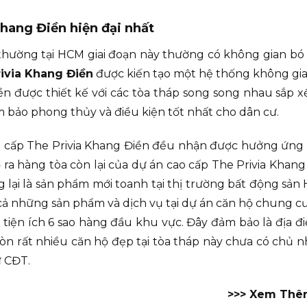
hang Điền hiện đại nhất
ường tại HCM giai đoạn này thường có không gian bó
ivia Khang Điền
được kiến tạo một hệ thống không gia
iền được thiết kế với các tòa tháp song song nhau sắp
m bảo phong thủy và điều kiện tốt nhất cho dân cư.
ao cấp The Privia Khang Điền đều nhận được hưởng ứng 
ra hàng tòa còn lại của dự án cao cấp The Privia Khang
ng lại là sản phẩm mới toanh tại thị trường bất động sả
cả những sản phẩm và dịch vụ tại dự án căn hộ chung cư
tiện ích 6 sao hàng đầu khu vực. Đây đảm bảo là địa đ
còn rất nhiều căn hộ đẹp tại tòa tháp này chưa có chủ n
ừ CĐT.
>>> Xem Thê