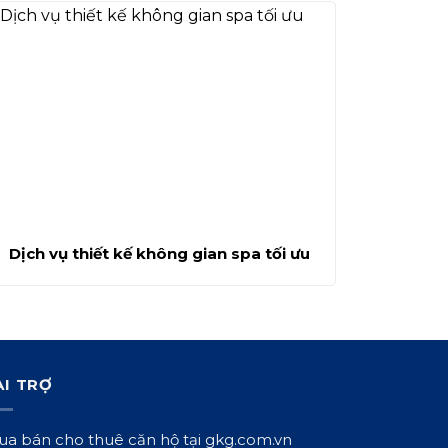
Dịch vụ thiết kế không gian spa tối ưu
ÀI TRỢ
a bán cho thuê căn hộ tại
gkg.com.vn