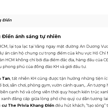
g Điền
 Điền ánh sáng tự nhiên
HCM, lại tọa lạc tại Vàng ngay mặt đường An Dương Vư
 dự án căn hộ chung cư trọng điểm của khu vực Hồ Chí
sản HCM không chỉ bởi địa điểm đắc địa, hàng đầu của CĐ
u phong phú của đông đảo KH và giới đầu tư.
h Tan
, tất nhiên KH cũng được tận hưởng những tiện ích
 bể bơi, sân chơi, phòng gym, vườn cảnh quan,…Ấn tượn
 bên cạnh hồ và công viên thời quy hoạch kiến trúc xa
 xanh đẳng cấp giữa lòng phố cho quý cư dân tương la
 cư The Privia Khang Điền
đều hút khách, “tạo sóng” 