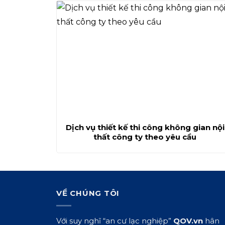
Dịch vụ thiết kế thi công không gian nội
thất công ty theo yêu cầu
VỀ CHÚNG TÔI
Với suy nghĩ “an cư lạc nghiệp”
QOV.vn
hân