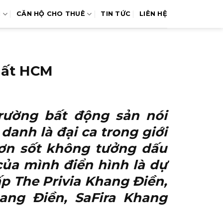
N
CĂN HỘ CHO THUÊ
TIN TỨC
LIÊN HỆ
nhất HCM
rường bất động sản nói
anh là đại ca trong giới
ơn sốt không tưởng dấu
của mình điển hình là dự
ấp The Privia Khang Điền,
hang Điền, SaFira Khang