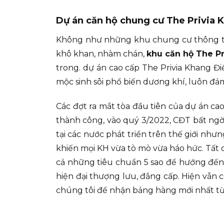
Dự án căn hộ chung cư The Privia K
Không như những khu chung cư thông th
khô khan, nhàm chán,
khu căn hộ The Pr
trong. dự án cao cấp The Privia Khang Đ
mộc sinh sôi phổ biến dương khí, luôn đả
Các đợt ra mắt tòa đầu tiên của dự án c
thành công, vào quý 3/2022, CĐT bất ngờ 
tại các nước phát triển trên thế giới như
khiến mọi KH vừa tò mò vừa háo hức. Tất 
cả những tiêu chuẩn 5 sao để hướng đến 
hiện đại thượng lưu, đẳng cấp. Hiện vẫn 
chúng tôi để nhận bảng hàng mới nhất t