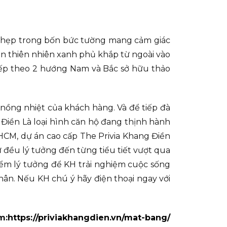
 hẹp trong bốn bức tường mang cảm giác
n thiên nhiên xanh phủ khắp từ ngoài vào
 xếp theo 2 hướng Nam và Bắc sở hữu thảo
nồng nhiệt của khách hàng. Và để tiếp đà
 Điền Là loại hình căn hộ đang thịnh hành
n HCM, dự án cao cấp The Privia Khang Điền
 đều lý tưởng đến từng tiểu tiết vượt qua
iểm lý tưởng để KH trải nghiệm cuộc sống
hân. Nếu KH chú ý hãy điện thoại ngay với
m:
https://priviakhangdien.vn/mat-bang/