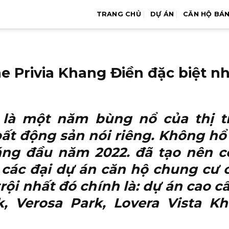
TRANG CHỦ
DỰ ÁN
CĂN HỘ BÁ
he Privia Khang Điền đặc biệt 
là một năm bùng nổ của thị t
t động sản nói riêng. Không hổ d
áng đầu năm 2022. đã tạo nên c
n các đại dự án căn hộ chung cư 
rội nhất đó chính là: dự án cao c
rk, Verosa Park, Lovera Vista K