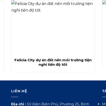
Felicia City dự án đất nền môi trường tiện
nghi tiến độ tốt
LIÊN HỆ
T
Địa chỉ :
50 Điện Biên Phủ, Phường 25, Bình
Mu