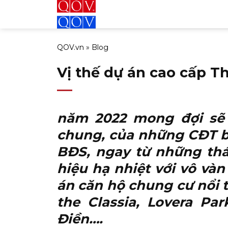
Bỏ
qua
nội
QOV.vn
»
Blog
dung
Vị thế dự án cao cấp T
năm 2022 mong đợi sẽ 
chung, của những CĐT bấ
BĐS, ngay từ những th
hiệu hạ nhiệt với vô và
án căn hộ chung cư nổi t
the Classia, Lovera Pa
Điền….