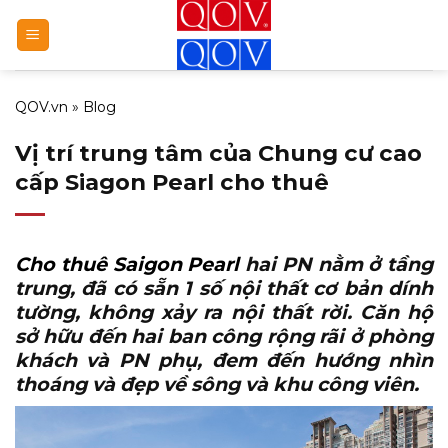
Bỏ
qua
nội
dung
QOV.vn
»
Blog
Vị trí trung tâm của Chung cư cao
cấp Siagon Pearl cho thuê
Cho thuê Saigon Pearl
hai PN nằm ở tầng
trung, đã có sẵn 1 số nội thất cơ bản dính
tường, không xảy ra nội thất rời. Căn hộ
sở hữu đến hai ban công rộng rãi ở phòng
khách và PN phụ, đem đến hướng nhìn
thoáng và đẹp về sông và khu công viên.