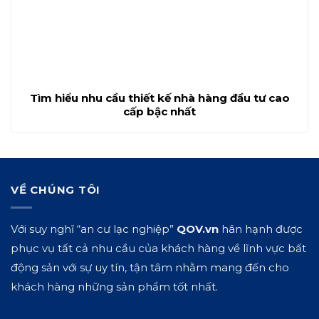
Tìm hiểu nhu cầu thiết kế nhà hàng đầu tư cao
cấp bậc nhất
VỀ CHÚNG TÔI
Với suy nghĩ “an cư lạc nghiệp”
QOV.vn
hân hạnh được
phục vụ tất cả nhu cầu của khách hàng về lĩnh vực bất
động sản với sự uy tín, tận tâm nhằm mang đến cho
khách hàng những sản phẩm tốt nhất.