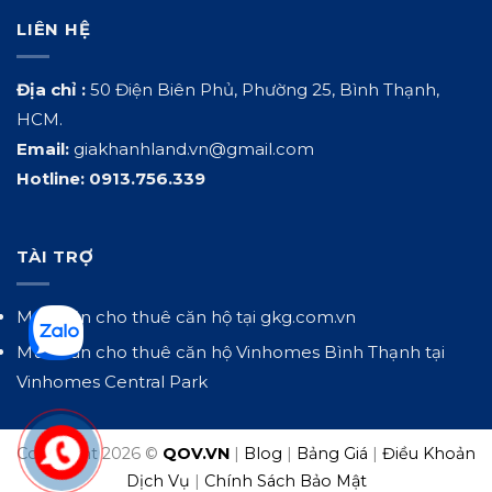
LIÊN HỆ
Địa chỉ :
50 Điện Biên Phủ, Phường 25, Bình Thạnh,
HCM.
Email:
giakhanhland.vn@gmail.com
Hotline:
0913.756.339
TÀI TRỢ
Mua bán cho thuê căn hộ tại
gkg.com.vn
Mua bán cho thuê căn hộ Vinhomes Bình Thạnh tại
Vinhomes Central Park
Copyright 2026 ©
QOV.VN
|
Blog
|
Bảng Giá
|
Điều Khoản
Dịch Vụ
|
Chính Sách Bảo Mật