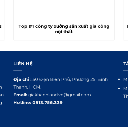
s
Top #1 công ty xưởng sản xuất gia công
nội thất
LIÊN HỆ
T
Địa chỉ :
50 Điện Biên Phủ, Phường 25, Bình
Mu
h
Thạnh, HCM.
Mu
ận
Email:
giakhanhland.vn@gmail.com
Th
g
Hotline:
0913.756.339