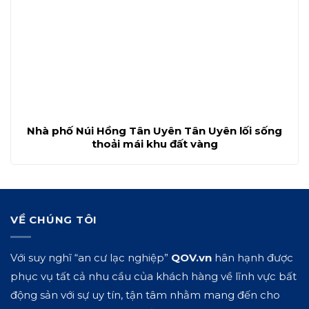
Nhà phố Núi Hồng Tân Uyên Tân Uyên lối sống
thoải mái khu đất vàng
VỀ CHÚNG TÔI
Với suy nghĩ “an cư lạc nghiệp”
QOV.vn
hân hạnh được
phục vụ tất cả nhu cầu của khách hàng về lĩnh vực bất
động sản với sự uy tín, tận tâm nhằm mang đến cho