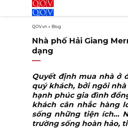
Bỏ
qua
nội
QOV.vn
»
Blog
dung
Nhà phố Hải Giang Merry
dạng
Quyết định mua nhà ở đâ
quý khách, bởi ngôi nhà c
hạnh phúc gia đình đồng 
khách cân nhắc hàng lo
sống những tiện ích… N
trường sống hoàn hảo, t