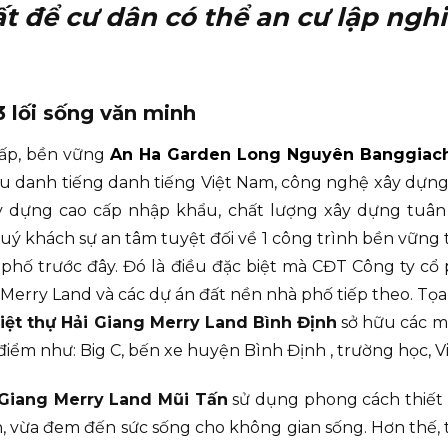
 để cư dân có thể an cư lập nghi
3 lối sống văn minh
cấp, bền vững
An Ha Garden Long Nguyên Banggiac
ầu danh tiếng danh tiếng Việt Nam, công nghệ xây dựng
xây dựng cao cấp nhập khẩu, chất lượng xây dựng tuân
ý khách sự an tâm tuyệt đối về 1 công trình bền vững t
phố trước đây. Đó là điều đặc biệt mà CĐT Công ty c
Merry Land và các dự án đất nền nhà phố tiếp theo. Tọa 
iệt thự Hải Giang Merry Land Bình Định
sở hữu các mặ
 điểm như: Big C, bến xe huyện Bình Định , trường học, 
i Giang Merry Land Mũi Tấn
sử dụng phong cách thiết k
, vừa đem đến sức sống cho không gian sống. Hơn thế, 