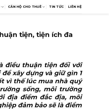
N
CĂN HỘ CHO THUÊ
TIN TỨC
LIÊN HỆ
uận tiện, tiện ích đa
 điều thuận tiện đối với
i để xây dựng và giữ gìn 1
ốt vì thế lúc mua nhà quý
trường sống, môi trường
i địa điểm đắc địa, môi
ghiệp đảm bảo sẽ là điểm