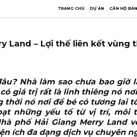
TRANG CHỦ
DỰ ÁN
CĂN HỘ BÁ
 Land – Lợi thế liên kết vùng th
u? Nhà làm sao chưa bao giờ là
ó giá trị rất là linh thiêng nó nơ
thời nó nơi để bé có tương lai t
ạt những yếu tố từ vị trí, môi 
hà phố Hải Giang Merry Land vớ
iện ích đa dạng dịch vụ chuyên n