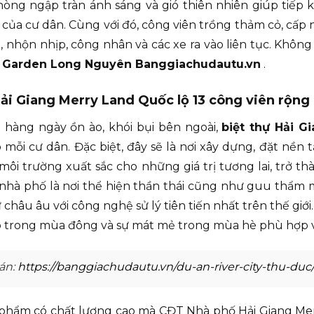
ng ngập tràn ánh sáng và gió thiên nhiên giúp tiếp k
ủa cư dân. Cùng với đó, công viên trồng thảm cỏ, cấp 
nhộn nhịp, công nhân và các xe ra vào liên tục. Không 
 Garden Long Nguyên Banggiachudautu.vn
.
Hải Giang Merry Land Quốc lộ 13 công viên rộng
hàng ngày ồn ào, khói bụi bên ngoài,
biệt thự Hải G
 mỗi cư dân. Đặc biệt, đây sẽ là nơi xây dựng, đặt nền
t môi trường xuất sắc cho những giá trị tương lai, trở 
nhà phố là nơi thể hiện thần thái cũng như guu thẩm 
âu âu với công nghệ sử lý tiên tiến nhất trên thế giới. 
áp trong mùa đông và sự mát mẻ trong mùa hè phù hợp v
án:
https://banggiachudautu.vn/du-an-river-city-thu-duc
phẩm có chất lượng cao mà CĐT Nhà phố Hải Giang Me