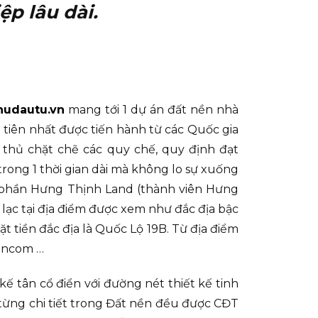
ệp lâu dài.
hudautu.vn
mang tới 1 dự án đất nền nhà
 tiên nhất được tiến hành từ các Quốc gia
 thủ chặt chẽ các quy chế, quy định đạt
rong 1 thời gian dài mà không lo sự xuống
ổ phần Hưng Thịnh Land (thành viên Hưng
lạc tại địa điểm được xem như đắc địa bậc
t tiền đắc địa là Quốc Lộ 19B. Từ địa điểm
Vincom …
ế tân cổ điển với đường nét thiết kế tinh
từng chi tiết trong Đất nền đều được CĐT