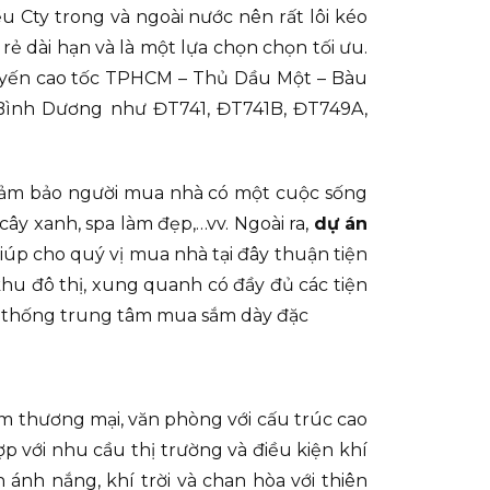
u Cty trong và ngoài nước nên rất lôi kéo
rẻ dài hạn và là một lựa chọn chọn tối ưu.
 tuyến cao tốc TPHCM – Thủ Dầu Một – Bàu
 Bình Dương như ĐT741, ĐT741B, ĐT749A,
 đảm bảo người mua nhà có một cuộc sống
ây xanh, spa làm đẹp,…vv. Ngoài ra,
dự án
iúp cho quý vị mua nhà tại đây thuận tiện
u đô thị, xung quanh có đầy đủ các tiện
hệ thống trung tâm mua sắm dày đặc
m thương mại, văn phòng với cấu trúc cao
 với nhu cầu thị trường và điều kiện khí
nh nắng, khí trời và chan hòa với thiên