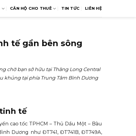
N
CĂN HỘ CHO THUÊ
TIN TỨC
LIÊN HỆ
inh tế gần bên sông
ng chờ bạn sở hữu tại Thăng Long Central
iêu khủng tại phía Trung Tâm Bình Dương
tinh tế
 tuyến cao tốc TPHCM – Thủ Dầu Một – Bàu
 Bình Dương như ĐT741, ĐT741B, ĐT749A,