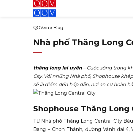
Bỏ
qua
nội
QOV.vn
»
Blog
dung
Nhà phố Thăng Long Cen
thăng long lai uyên
– Cuộc sống trong kh
City. Với những Nhà phố, Shophouse khép 
sẽ là điểm đến hấp dẫn, nơi an cư hoàn hả
Shophouse Thăng Long Ce
Từ Nhà phố Thăng Long Central City Bàu 
Bàng – Chơn Thành, đường Vành đai 4, 