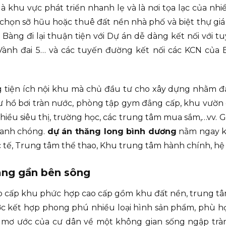
khu vực phát triển nhanh lẹ và là nơi tọa lạc của nhiề
chọn sỡ hũu hoặc thuê đất nền nhà phố và biệt thự giá 
Bàng đi lại thuận tiện với Dự án dễ dàng kết nối với
Vành đai 5… và các tuyến đường kết nối các KCN của
ng tiện ích nội khu mà chủ đầu tư cho xây dựng nhằm
ư hồ bơi tràn nước, phòng tập gym đẳng cấp, khu vườn c
iều siêu thị, trường học, các trung tâm mua sắm,…vv. G
hanh chóng.
dự án thăng long bình dương
nằm ngay kh
c tế, Trung tâm thể thao, Khu trung tâm hành chính, 
àng gần bên sông
o cấp khu phức hợp cao cấp gồm khu đất nền, trung tâ
ợc kết hợp phong phú nhiều loại hình sản phẩm, phù hợp
mơ ước của cư dân về một không gian sống ngập tràn á