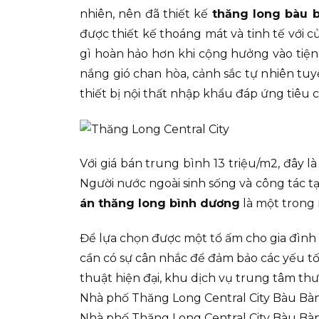
nhiên, nên đã thiết kế
thăng long bàu 
được thiết kế thoáng mát và tinh tế với
gì hoàn hảo hơn khi cộng hưởng vào tiện í
nắng gió chan hòa, cảnh sắc tự nhiên tuy
thiết bị nội thất nhập khẩu đáp ứng tiêu
Với giá bán trung bình 13 triệu/m2, đây l
Người nước ngoài sinh sống và công tác tại
án thăng long bình dương
là một trong 
Để lựa chọn được một tổ ấm cho gia đình 
cần có sự cân nhắc để đảm bảo các yếu tố
thuật hiện đại, khu dịch vụ trung tâm th
Nhà phố Thăng Long Central City Bàu Bàng
Nhà phố Thăng Long Central City Bàu Bàng