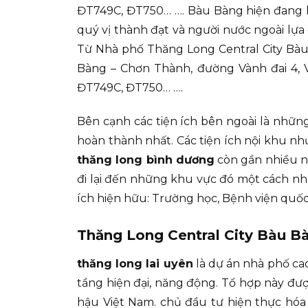
ĐT749C, ĐT750… …. Bàu Bàng hiện đang là 
quý vị thành đạt và người nước ngoài lựa 
Từ Nhà phố Thăng Long Central City Bàu 
Bàng – Chơn Thành, đường Vành đai 4, 
ĐT749C, ĐT750… ….
Bên cạnh các tiện ích bên ngoài là nhữ
hoàn thành nhất. Các tiện ích nội khu nh
thăng long bình dương
còn gần nhiều nh
đi lại đến những khu vực đó một cách n
ích hiện hữu: Trường học, Bệnh viện quố
Thăng Long Central City Bàu B
thăng long lai uyên
là dự án nhà phố ca
tầng hiện đại, năng động. Tổ hợp này đư
hậu Việt Nam. chủ đầu tư hiện thực hóa 