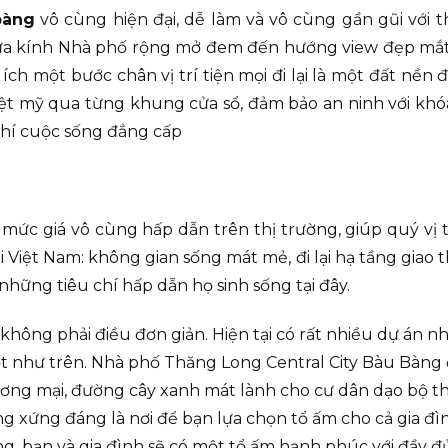
bàng
vô cùng hiện đại, dễ làm và vô cùng gần gũi với t
 cửa kính Nhà phố rộng mở đem đến hướng view đẹp mắt,
ch một bước chân vị trí tiện mọi đi lại là một đất nền
ệt mỹ qua từng khung cửa sổ, đảm bảo an ninh với khóa
 chí cuộc sống đẳng cấp
à mức giá vô cùng hấp dẫn trên thị trường, giúp quý vị 
 Việt Nam: không gian sống mát mẻ, đi lại hạ tầng giao th
những tiêu chí hấp dẫn họ sinh sống tại đây.
không phải điều đơn giản. Hiện tại có rất nhiều dự án 
t như trên. Nhà phố Thăng Long Central City Bàu Bàng đ
ương mại, đường cây xanh mát lành cho cư dân dạo bộ thể
 xứng đáng là nơi để bạn lựa chọn tổ ấm cho cả gia đìn
, bạn và gia đình sẽ có một tổ ấm hạnh phúc với đầy đủ