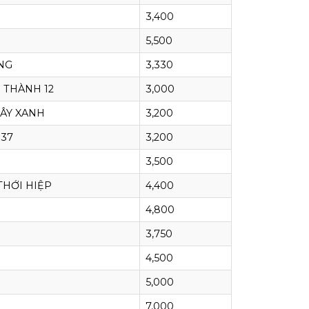
3,400
5,500
NG
3,330
 THÀNH 12
3,000
ÂY XANH
3,200
 37
3,200
3,500
THỚI HIỆP
4,400
4,800
3,750
4,500
5,000
7,000