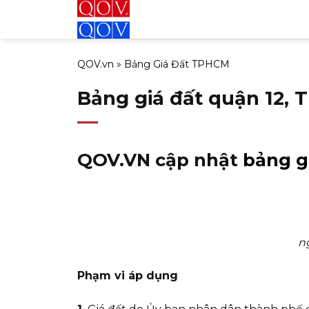
Bỏ
qua
nội
QOV.vn
»
Bảng Giá Đất TPHCM
dung
Bảng giá đất quận 12, 
QOV.VN cập nhật
bảng g
n
Phạm vi áp dụng