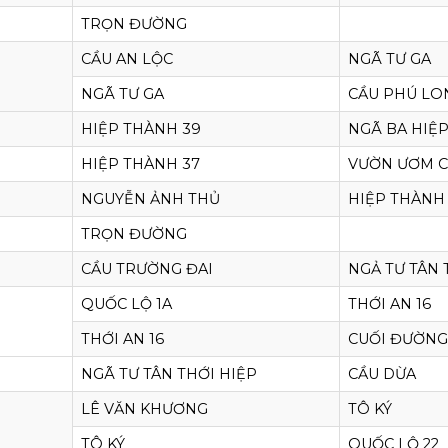
TRỌN ĐƯỜNG
CẦU AN LỘC
NGÃ TƯ GA
NGÃ TƯ GA
CẦU PHÚ LO
HIỆP THÀNH 39
NGÃ BA HIỆP
HIỆP THÀNH 37
VƯỜN ƯƠM C
NGUYỄN ẢNH THỦ
HIỆP THÀNH
TRỌN ĐƯỜNG
CẦU TRƯỜNG ĐAI
NGẢ TƯ TÂN 
QUỐC LỘ 1A
THỚI AN 16
THỚI AN 16
CUỐI ĐƯỜNG
NGÃ TƯ TÂN THỚI HIỆP
CẦU DỪA
LÊ VĂN KHƯƠNG
TÔ KÝ
TÔ KÝ
QUỐC LỘ 22