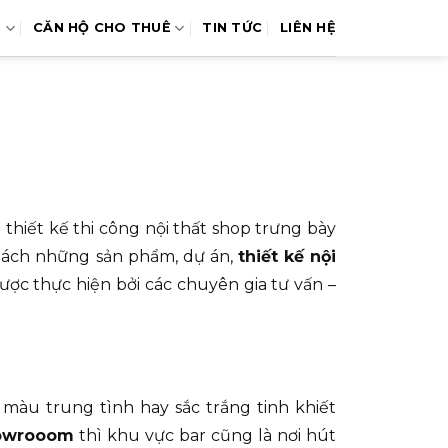
N
CĂN HỘ CHO THUÊ
TIN TỨC
LIÊN HỆ
 thiết kế thi công nội thất shop trưng bày
khách những sản phẩm, dự án,
thiết kế nội
được thực hiện bởi các chuyên gia tư vấn –
màu trung tình hay sắc trắng tinh khiết
showrooom
thì khu vực bar cũng là nơi hút