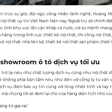
n trúc sư giỏi, đội ngũ công nhân lành nghề, Hoàng M
 nội thất uy tín Việt Nam hiện nay. Ngoài trụ sở chính 
các tỉnh khu vực lân cận khắp cả nước, với sứ mệnh ma
g trong lĩnh vực thiết kế nội thất, thi công nội thất, t
kế nội thất nhà liền kề, thiết kế nội thất sản phẩm, thiết
t showroom ô tô dịch vụ tối ưu
g trở lại nếu như chất lượng dịch vụ cũng như nội thất 
ẽ không phải bận tâm nếu như đến với công ty tư vấn v
ch vụ đảm bảo uy tín cùng với lòng nhiệt tình và tay
ất mà chúng tôi sẽ đem lại cho cửa hàng diện tích nhỏ củ
ng-tri-gia-re/